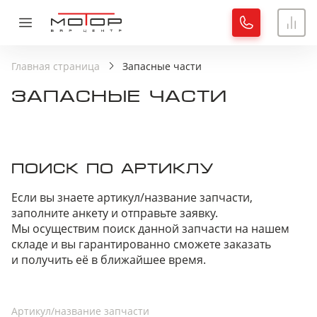
ОБРАТНАЯ СВЯЗЬ
СПАСИБО!
Главная страница
Запасные части
Ваша заявка принята, специалист свяжется с вами.
ЗАПАСНЫЕ ЧАСТИ
Имя
Хорошо
Телефон
ПОИСК ПО АРТИКЛУ
Если вы знаете артикул/название запчасти,
заполните анкету и отправьте заявку.
отправить заявку
Мы осуществим поиск данной запчасти на нашем
складе и вы гарантированно сможете заказать
ШАГ 1: ВЫБЕРИТЕ МАРКУ
Нажимая кнопку «Отправить заявку», Вы даете
и получить её в ближайшее время.
МОДЕЛИ
согласие на обработку
персональных данных
Артикул/название запчасти