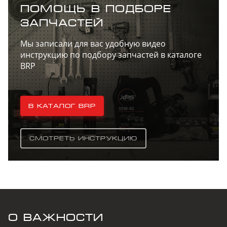
ПОМОЩЬ В ПОДБОРЕ
ЗАПЧАСТЕЙ
Мы записали для вас удобную видео
инструкцию по подбору запчастей в каталоге
BRP
В каталог BRP
В открывшемся списке выберите год и
Смотреть инструкцию
интересующую вас модель
О ВАЖНОСТИ