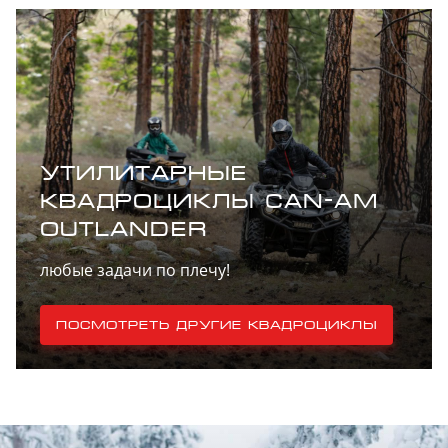
защита подножек,
передней и
средней части
днища Защита A-
образных рычагов
из ВМПЭ
Расширители
крыльев
УТИЛИТАРНЫЕ
Функциональные
КВАДРОЦИКЛЫ CAN-AM
особенности
-
квадроциклов
OUTLANDER
категории «T»
любые задачи по плечу!
Посмотреть другие квадроциклы