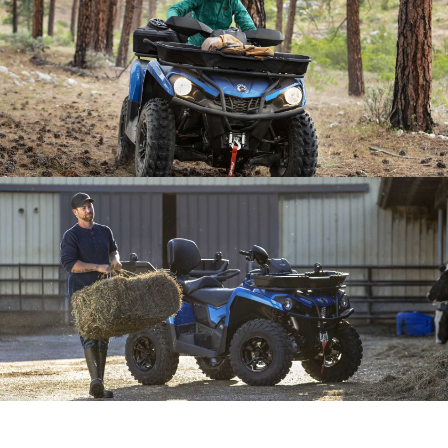
2×55 Вт) /
см)
приборы
задние
фонари/
стоп-
сигналы
Электрическая
подготовка
Лебедка
для установки
лебедки
Алюминиевый
передний бампер
с бампером Pre-
Runner и верхней
скобой
Алюминиевый
руль переменного
сечения с
полноразмерными
Защитные
щитками
элементы
Алюминиевая