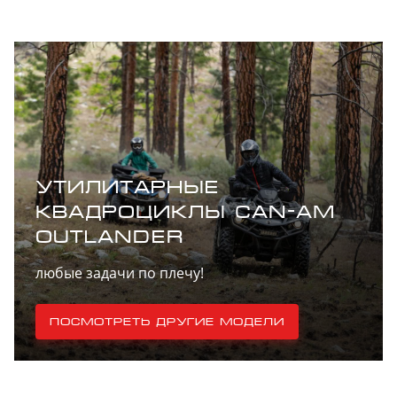
задний
Защитные
бамперы,
элементы
Ветровые
щитки руля
Расширители
крыльев
Функциональные
особенности
-
квадроциклов
категории «T»
УТИЛИТАРНЫЕ
КВАДРОЦИКЛЫ CAN-AM
OUTLANDER
любые задачи по плечу!
Посмотреть другие модели