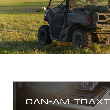
облегчения
посадки и
высадки из
мотовездехода
Передний
бампер ХТ
Полноразмерная
Защита
защита днища
из ВМПЭ
Полноразмерная
жесткая крыша
CAN-AM TRAX