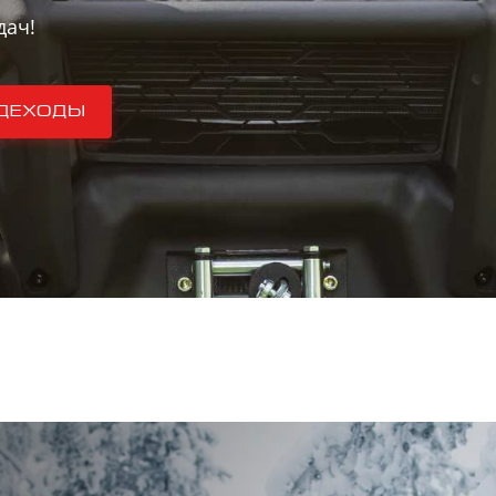
дач!
деходы