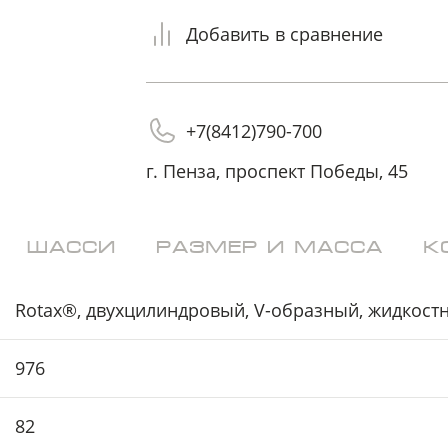
на обработку
на обработку
персональных данных
персональных данных
Добавить в сравнение
+7(8412)790-700
г. Пенза, проспект Победы, 45
ШАССИ
РАЗМЕР И МАССА
К
Rotax®, двухцилиндровый, V-образный, жидкост
976
82