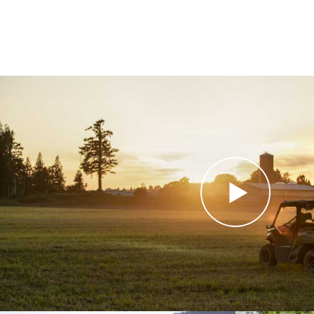
35 Вт (всего 140
Световые
Вт),
приборы
обеспечивающие
широкий угол
обзора, и задние
светодиодные
фонари
Лебедка тяговым
усилием 2041 кг
Лебедка
с роликовым
тросоукладчиком
Сиденья
нераздельные
VERSA-PRO с
валиком для