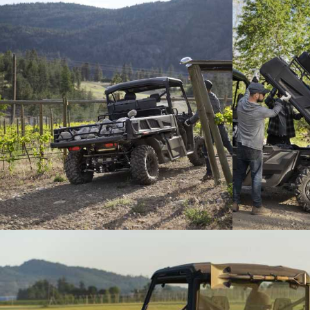
дополнительной
боковой
поддержки, с
поднимающимися
подушками
сидений
пассажиров,
регулируемым
сиденьем
Сиденье
водителя,
внутренними
крюками для
крепления груза,
обивкой
повышенной
прочности XT и
улучшенным
профилем для