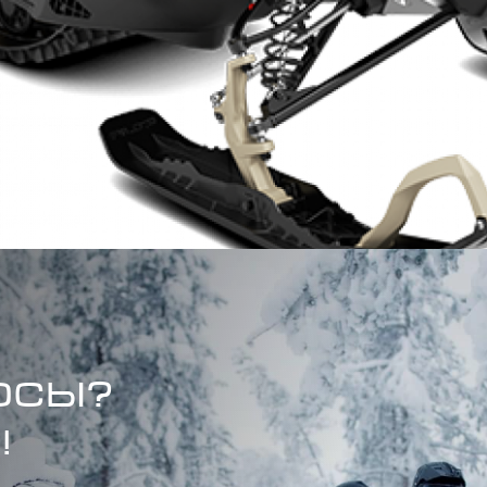
ОСЫ?
!