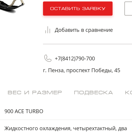
на обработку
на обработку
персональных данных
персональных данных
оставить заявку
Добавить в сравнение
+7(8412)790-700
г. Пенза, проспект Победы, 45
ВЕС И РАЗМЕР
ПОДВЕСКА
К
900 ACE TURBO
Жидкостного охлаждения, четырехтактный, два