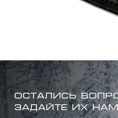
стекло 585 мм с
зеркалами Конек —
карбидная вставка
Квадратного сечения
(3/8) — 102 мм
Бамперы (перед./
зад.) Усиленные /
Отсутствуют
ОСТАЛИСЬ ВОПР
ЗАДАЙТЕ ИХ НАМ