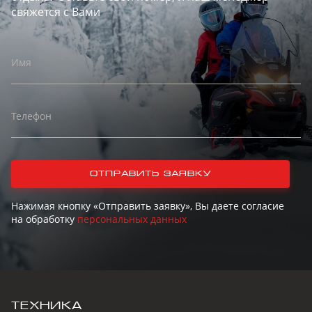
зеркалами Конек —
свяжется с Вами
карбидная вставка
Квадратного сечения
(3/8) — 102 мм
Бамперы (перед./
Имя
зад.) Усиленные /
Отсутствуют
Телефон
отправить заявку
Нажимая кнопку «Отправить заявку», Вы даете согласие
на обработку
персональных данных
ТЕХНИКА