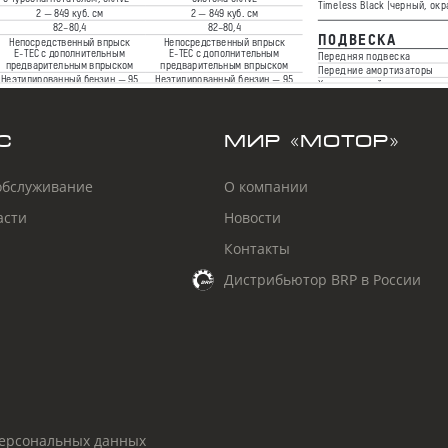
С
МИР «МОТОР»
обслуживание
О компании
асти
Новости
Контакты
Дистрибьютор BRP в России
персональных данных