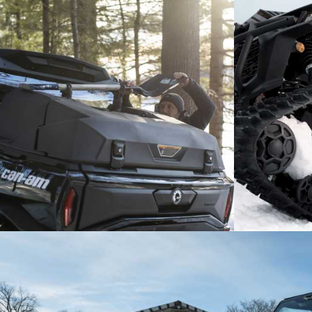
Двери Premium
Полноразмерная
Защита
защита днища
Расширители
крыльев