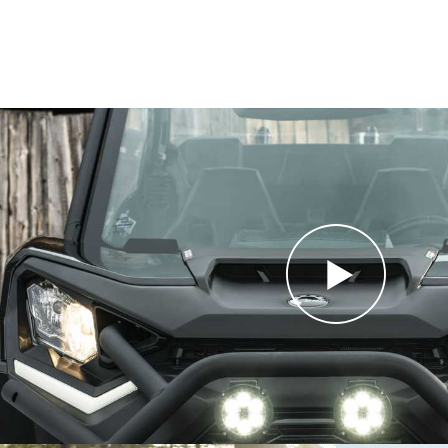
Две
рефлекторные
фары (55 Вт;
Световые
близкий/
приборы
дальний свет)
и задние
светодиодные
фары
Лебедка с
тяговым усилием
Лебедка
2041 кг с
роликовым
тросоукладчиком
Сиденье
-