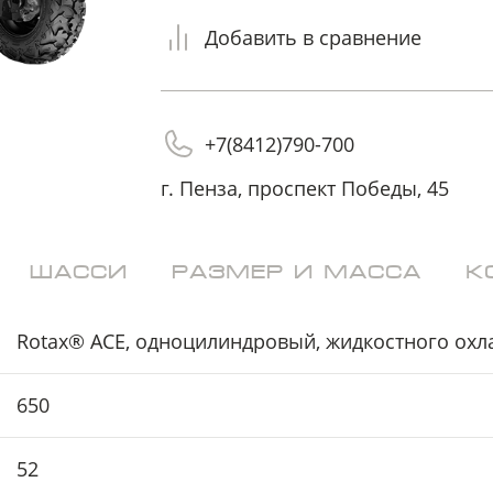
на обработку
на обработку
персональных данных
персональных данных
Добавить в сравнение
+7(8412)790-700
г. Пенза, проспект Победы, 45
ШАССИ
РАЗМЕР И МАССА
К
Rotax® ACE, одноцилиндровый, жидкостного ох
650
52