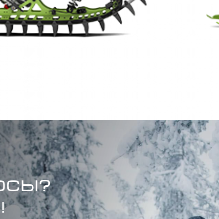
ОСЫ?
!