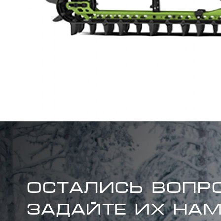
дисплей 10,25"
Ветровое стекло
Доп.
оборудование
Конек —
карбидная
вставка
Квадратного
сечения (3/8) —
102 мм Бамперы
(перед./зад.)
Стандарт./
стандарт.
ОСТАЛИСЬ ВОПР
ЗАДАЙТЕ ИХ НАМ