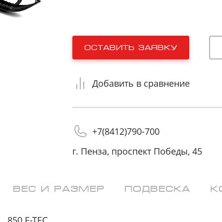
на обработку
на обработку
персональных данных
персональных данных
оставить заявку
Добавить в сравнение
+7(8412)790-700
г. Пенза, проспект Победы, 45
ВЕС И РАЗМЕР
ПОДВЕСКА
К
850 E-TEC